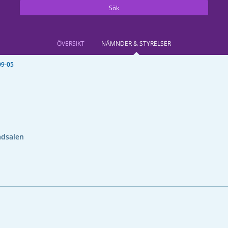
Sök
ÖVERSIKT
NÄMNDER & STYRELSER
09-05
ådsalen